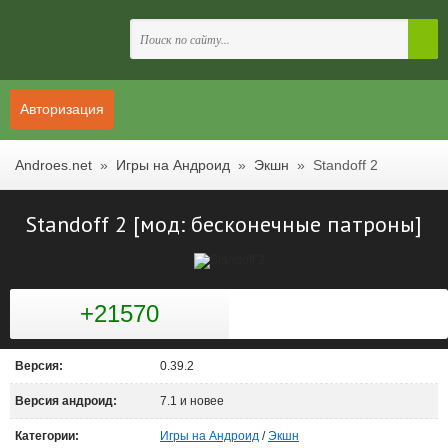
Авторизация
Androes.net
»
Игры на Андроид
»
Экшн
» Standoff 2
Standoff 2 [мод: бесконечные патроны]
+21570
Версия:
0.39.2
Версия андроид:
7.1 и новее
Категории:
Игры на Андроид
/
Экшн