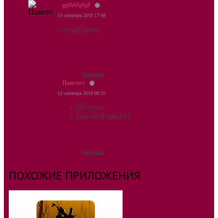
ggfhhfghgf
13 сентября 2018 17:48
cvcxgfhfgtdty
Ответить
Павелол
12 сентября 2018 08:35
Шороло
[spoiler][/spoiler]
Ответить
ПОХОЖИЕ ПРИЛОЖЕНИЯ