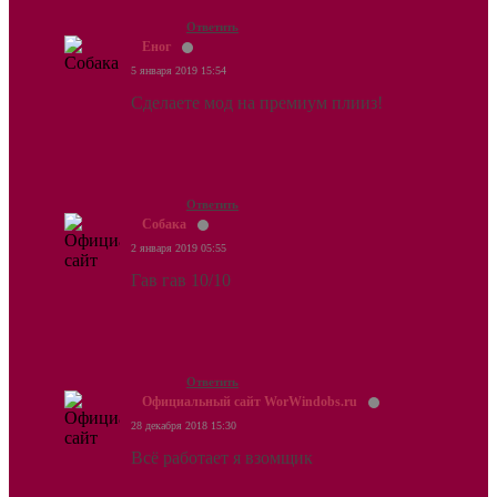
Ответить
Еног
5 января 2019 15:54
Сделаете мод на премиум плииз!
Ответить
Собака
2 января 2019 05:55
Гав гав 10/10
Ответить
Официальный сайт WorWindobs.ru
28 декабря 2018 15:30
Всё работает я взомщик