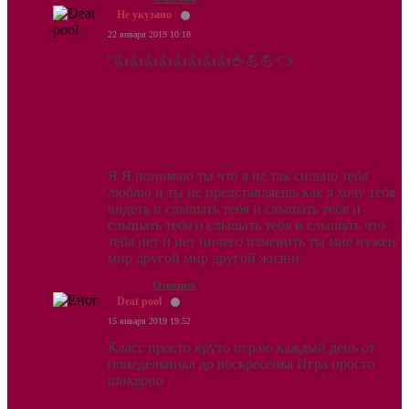
Не укузано
22 января 2019 10:18
"👍👍👍👍👍👍👍👍🖕💪💪👈
Я Я понимаю ты что я не так сильно тебя
люблю и ты не представляешь как я хочу тебя
видеть и слышать тебя и слышать тебя и
слышать тебя и слышать тебя и слышать что
тебя нет и нет ничего изменить ты мне нужен
мир другой мир другой жизни
Ответить
Deat pool
15 января 2019 19:52
Класс просто круто играю каждый день от
понедельника до воскресенья Игра просто
шикарно