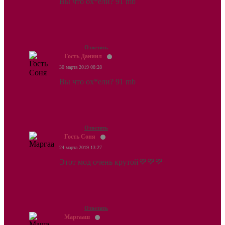
Вы что ох*ели? 91 mb
Ответить
Гость Даниил
30 марта 2019 08:28
Вы что ох*ели? 91 mb
Ответить
Гость Соня
24 марта 2019 13:27
Этот мод очень крутой💜💜💜
Ответить
Маргааш