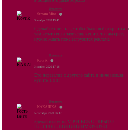
в общем это даже хорошо !
Ответить
Stream Mine
3 ноября 2020 19:41
Сделайте плиз так, чтобы было всё открыто а т
там что-то если захочешь купить то там сразу
нужно ждать пока загрузится реклама
Ответить
Kovrik
3 ноября 2020 17:16
Ето перезалив с другого сайта и ниче нельзя
купить!!!!!!!!
Ответить
КАКАШКА
5 сентября 2020 06:47
Зделай взлом на VIP И ВСЕ ОТКРЫТО
ПЛЛЛЛЛЛЛИИИИИИИМЗЗЗЗЗЗЗЗ