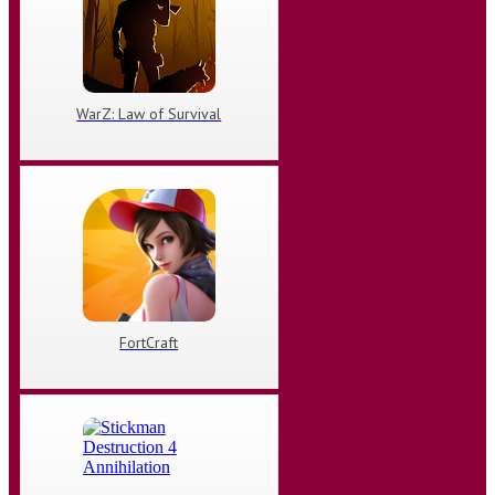
WarZ: Law of Survival
FortCraft