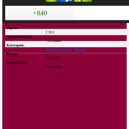
+840
Версия:
2.18.0
Версия андроид:
7.0 и новее
Категории:
Игры на Андроид
/
Аркады
Размер:
201.4 Mb
Разработчик:
Playgendary