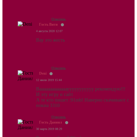
Ответить
Гость Витя
4 августа 2020 12:07
Вау это жесть
Ответить
Deni
12 июля 2019 15:44
Ваааааааааааааууууууууууу рекомендую!!!
И эту игру и сайт
А те кто пишет :91mb! Наверно скачивают с
нокиа 3310
Ответить
Гость Даниил
30 марта 2019 08:29