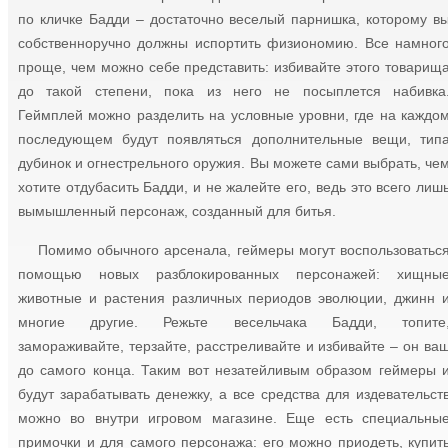
по кличке Бадди – достаточно веселый парнишка, которому в
собственноручно должны испортить физиономию. Все намног
проще, чем можно себе представить: избивайте этого товарищ
до такой степени, пока из него не посыплется набивка
Геймплей можно разделить на условные уровни, где на каждо
последующем будут появляться дополнительные вещи, тип
дубинок и огнестрельного оружия. Вы можете сами выбрать, че
хотите отдубасить Бадди, и не жалейте его, ведь это всего лиш
вымышленный персонаж, созданный для битья.
Помимо обычного арсенала, геймеры могут воспользоватьс
помощью новых разблокированных персонажей: хищны
животные и растения различных периодов эволюции, джинн 
многие другие. Режьте весельчака Бадди, топите
замораживайте, терзайте, расстреливайте и избивайте – он ва
до самого конца. Таким вот незатейливым образом геймеры 
будут зарабатывать денежку, а все средства для издевательст
можно во внутри игровом магазине. Еще есть специальны
примочки и для самого персонажа: его можно приодеть, купит