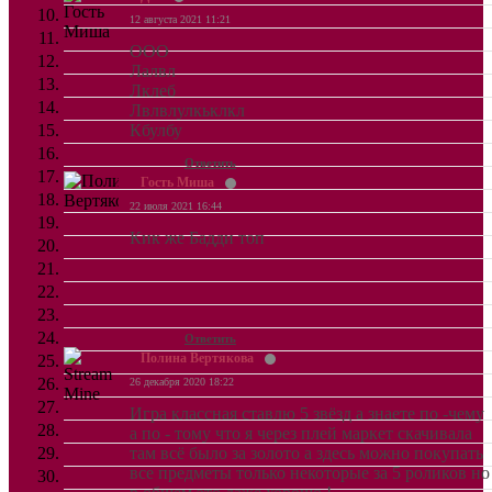
12 августа 2021 11:21
ООО
Лалвл
Лклеб
Лвлвлулкьклкл
Кбулбу
Ответить
Гость Миша
22 июля 2021 16:44
Кик же Бадди топ
Ответить
Полина Вертякова
26 декабря 2020 18:22
Игра классная ставлю 5 звёзд а знаете по -чему
а по - тому что я через плей маркет скачивала
там всё было за золото а здесь можно покупать
все предметы только некоторые за 5 роликов но