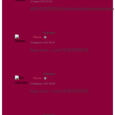
12 марта 2019 07:04
😃😍😍😍😍😍😍👍👍👍👍👍👍👍👍👍👍👍👍👍
Ответить
Маша
24 февраля 2019 06:10
Бади класс, супер 😊😊😊😊😊😊
Ответить
Маша
24 февраля 2019 06:08
Бади класс, супер 😊😊😊😊😊😊
Ответить