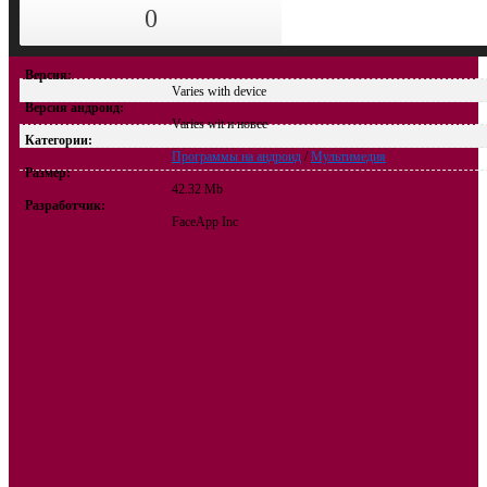
0
Версия:
Varies with device
Версия андроид:
Varies wit и новее
Категории:
Программы на андроид
/
Мультимедия
Размер:
42.32 Mb
Разработчик:
FaceApp Inc