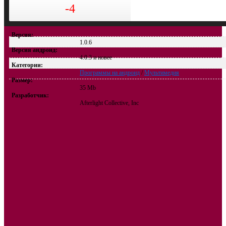
-4
Версия:
1.0.6
Версия андроид:
4.0.3 и новее
Категории:
Программы на андроид
/
Мультимедия
Размер:
35 Mb
Разработчик:
Afterlight Collective, Inc