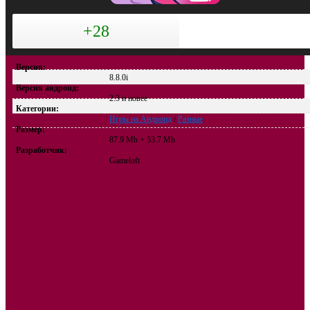
+28
Версия:
8.8.0i
Версия андроид:
2.3 и новее
Категории:
Игры на Андроид
/
Разные
Размер:
87.9 Mb + 53.7 Mb
Разработчик:
Gameloft