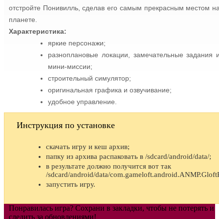
отстройте Понивилль, сделав его самым прекрасным местом н
планете.
Характеристика:
яркие персонажи;
разноплановые локации, замечательные задания 
мини-миссии;
строительный симулятор;
оригинальная графика и озвучивание;
удобное управление.
Инструкция по установке
скачать игру и кеш архив;
папку из архива распаковать в /sdcard/android/data/;
в результате должно получится вот так
/sdcard/android/data/com.gameloft.android.ANMP.Glo
запустить игру.
Понравилась игра? Сохрани в закладки, чтобы не потерять и
следить за обновлениями!