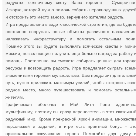
радуются солнечному свету. Ваша героиня – Сумеречна
Искорка, которой нужно помочь собрать неравнодушных друзе
и отстроить это место заново, вернув его жителям радость.
Игра представлена в виде классической стратегии, где вы будет
постоянно сооружать новые объекты различного назначения
налаживать инфраструктуру и помогать остальным пони
Помимо этого вы будете выполнять всяческие квесты и мини
миссии, позволяющие получить еще больше наград за работу 
помощь. Постепенно вы сможете собирать ценные для город
ресурсы и возвращать радость. Игра предлагает сыграть всем
знаменитыми героями мультфильма. Вам предстоит длительны
путь, нужно приложить максимум усилий, чтобы отстроить сво
родное место, много путешествовать и помогать остальны
жителям.
Графическая оболочка в Май Литл Пони идентичн
мультфильму, поэтому вы сразу перенесетесь в этот сказочны
радужный мир. Кроме прекрасной яркой анимации, множеств
персонажей и заданий, в игре есть приятный бонус – эт
оригинальное озвучивание героев. Помогайте друг другу 