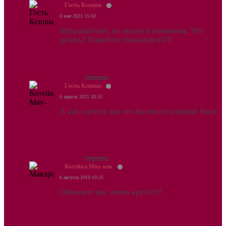
Гость Ксения
6 мая 2021 15:10
Игра работает, но она не взломанная. Что
делать? Помогите пожалуйста!!!
Ответить
Гость Ксюша
6 апреля 2021 20:55
А как сделать так что бы много алмазов было
Ответить
Котейка Мяу-кек
6 августа 2019 10:25
Обновите пж, очень круто!!!!