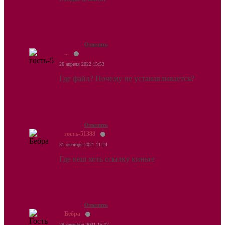
Ответить
...
26 апреля 2022 15:53
Где файл? Почему не устанавливается?
Ответить
гость-51388
31 октября 2021 11:24
Где кеш хоть ссылку киньте
Ответить
Бебра
29 сентября 2021 15:07