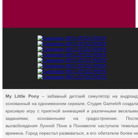
My Little Pony
– забавный детский симулятор на андроид
основанный на одноименном сериале. Студия Gameloft создал
красивую игру с приятной анимацией и различными веселым
заданиями, основанными на градостроении. Посл
высвобождения Лунной Пони в Понивилле наступили тяжелы
времена. Город перестал развиваться, а его обитатели более н