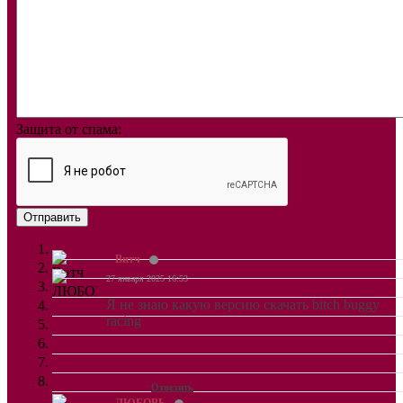
Защита от спама:
Отправить
Витч
27 января 2025 16:53
Я не знаю какую версию скачать bitch buggy
racing
Ответить