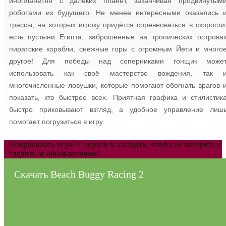
инопланетян с далёких планет, заканчивая продвинутым
роботами из будущего. Не менее интересными оказались 
трассы, на которых игроку придётся соревноваться в скорости
есть пустыни Египта, заброшенные на тропических острова
пиратские корабли, снежные горы с огромным Йети и много
другое! Для победы над соперниками гонщик може
использовать как своё мастерство вождения, так 
многочисленные ловушки, которые помогают обогнать врагов 
показать, кто быстрее всех. Приятная графика и стилистик
быстро приковывают взгляд, а удобное управление лиш
помогает погрузиться в игру.
Понравилась игра? Сохрани в закладки, чтобы не потерять и
следить за обновлениями!
Скачать Beach Buggy Racing 2