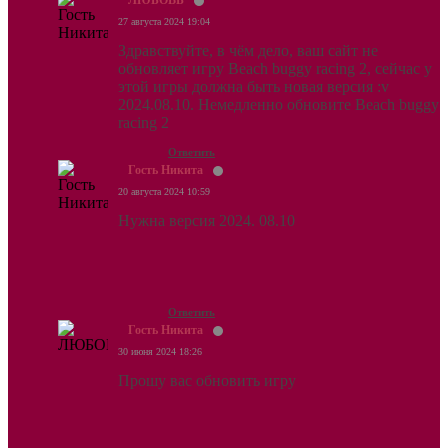
ЛЮБОВЬ
27 августа 2024 19:04
Здравствуйте, в чём дело, ваш сайт не
обновляет игру Beach buggy racing 2, сейчас у
этой игры должна быть новая версия :v
2024.08.10. Немедленно обновите Beach buggy
racing 2
Ответить
Гость Никита
20 августа 2024 10:59
Нужна версия 2024. 08.10
Ответить
Гость Никита
30 июня 2024 18:26
Прошу вас обновить игру