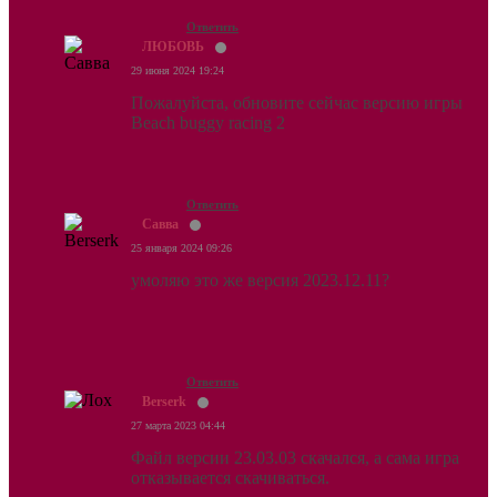
Ответить
ЛЮБОВЬ
29 июня 2024 19:24
Пожалуйста, обновите сейчас версию игры
Beach buggy racing 2
Ответить
Савва
25 января 2024 09:26
умоляю это же версия 2023.12.11?
Ответить
Веrserk
27 марта 2023 04:44
Файл версии 23.03.03 скачался, а сама игра
отказывается скачиваться.