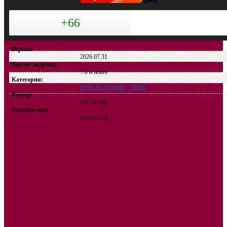
+66
Версия:
2026.07.31
Версия андроид:
7.0 и новее
Категории:
Игры на Андроид
/
Гонки
Размер:
201.48 Mb
Разработчик:
Vector Unit