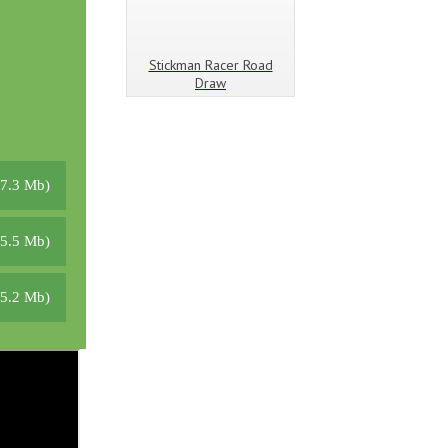
Stickman Racer Road
Draw
07.3 Mb)
05.5 Mb)
05.2 Mb)