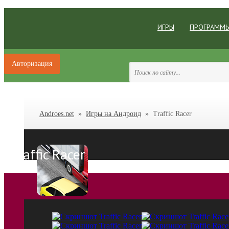
ИГРЫ
ПРОГРАММ
Авторизация
Androes.net
»
Игры на Андроид
» Traffic Racer
Traffic Racer