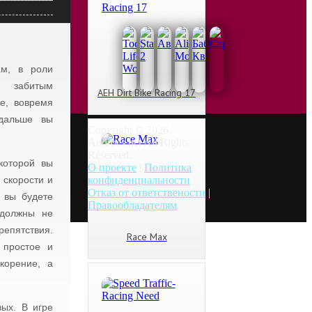
ам, в роли
о забитым
АЕН Dirt Bike Racing 17
те, вовремя
 дальше вы
Copyright © 2026
Androes.net All Rights
Reserved.
которой вы
О проекте
|
Политика
 скорости и
конфиденциальности
|
Отказ от ответствености
|
 вы будете
Правообладателям
 должны не
епятствия.
Race Max
 простое и
корение, а
ых. В игре