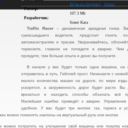
Игры на Андроид
/
Гонки
Размер:
107.3 Mb
Разработчик:
Soner Kara
Traffic Racer
– динамичная аркадная гонка. В
сумасшедшего водителя, предстоит гонять п
автомагистралям и трасам. Уворачивайтесь, обгоняй
тормозите, главное не попадите в аварию. Чем
проедите, тем больше опыта и денег вы получите.
В начале у вас будет только одна машина, на 
отправитесь в путь. Гейплей прост. Начинаете с низкой
малого количества машин на дороге, по мере езды
ускорятся, а загруженность дорог будет расти. Вы
врезаться и находить способы объехать всё пр
Малейшая ошибка приведёт к аварии. Управление
удобное. У вас будет три кнопки: газ, тормоз и ус
йках можно поменять наклоны на виртуальный руль или кнопки.
Их можно потратить на улучшение свой машины или покупку нов