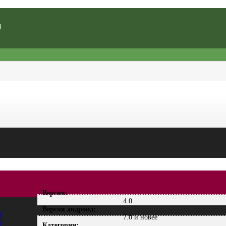
Ы
Версия:
4.0
Версия андроид:
7.0 и новее
Категории: