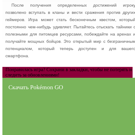
После получения определенных достижений игрок
позволено вступать в кланы и вести сражения против други
геймеров. Игра может стать бесконечным квестом, которы
постоянно чем-нибудь удивляет. Пытайтесь отыскать тайники 
полезными для питомцев ресурсами, побеждайте на аренах 
получайте мощных бойцов. Это открытый мир с безграничны
потенциалом, который теперь доступен и для вашег
смартфона.
Понравилась игра? Сохрани в закладки, чтобы не потерять и
следить за обновлениями!
Скачать Pokémon GO