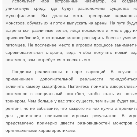
Использует игра встроенный навигатор, он создае
уникальную среду, где будут расположены существа и
мультфильмов. Вы должны стать тренерами карманны
монстров, обучать их и потом выпускать на арены. На пути буду
встречаться различные зелья, яйца покемонов и много други
приспособлений, с которыми можно расширить боевые умени
питомцев. Не последнее место в игровом процессе занимает 
соревновательная сторона, ведь чтобы получить новый ви
покемона, вам потребуется отвоевать его.
Поединки реализованы в паре вариаций. В случае 
применением дополнительной реальности понадобитьс
включить камеру смартфона. Пытайтесь поймать изворотливы
покемонов в специальный покетбол, чтобы стать их новы
тренером. Чем больше у вас этих существ, тем выше будет ва
рейтинг, но не забывайте, что каждого из них нужно апгрейдит
для достижения наивысших игровых результатов. В игр
представлено примерно двести разновидностей монстров 
оригинальными характеристиками.