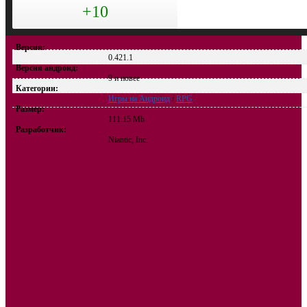
+10
Версия:
0.421.1
Версия андроид:
9 и новее
Категории:
Игры на Андроид
/
RPG
Размер:
111.15 Mb
Разработчик:
Niantic, Inc.