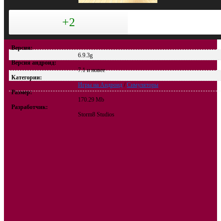
+2
Версия:
6.9.3g
Версия андроид:
7.1 и новее
Категории:
Игры на Андроид
/
Симуляторы
Размер:
170.29 Mb
Разработчик:
Storm8 Studios