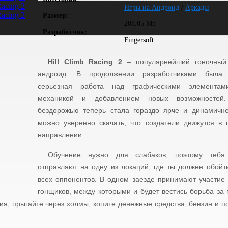
Игры на Андроид
/
Аркады
Размер:
208.05 Mb
Разработчик:
Fingersoft
Hill Climb Racing 2
– популярнейший гоночный
андроид. В продолжении разработчиками была 
серьезная работа над графическими элементами
механикой и добавлением новых возможностей
бездорожью теперь стала гораздо ярче и динамичне
можно уверенно скачать, что создатели движутся в 
направлении.
Обучение нужно для слабаков, поэтому тебя
отправляют на одну из локаций, где ты должен обойт
всех оппонентов. В одном заезде принимают участие
гонщиков, между которыми и будет вестись борьба за 
ия, прыгайте через холмы, копите денежные средства, бензин и п