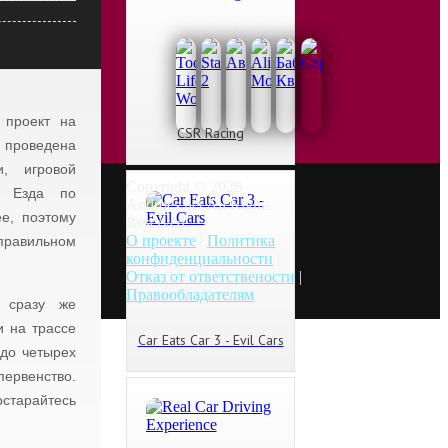
 проект на
CSR Racing
проведена
, игровой
Copyright © 2026
. Езда по
Androes.net All Rights
е, поэтому
Reserved.
О проекте
|
Политика
правильном
конфиденциальности
|
Отказ от ответствености
|
Правообладателям
 сразу же
и на трассе
Car Eats Car 3 - Evil Cars
 до четырех
первенство.
остарайтесь