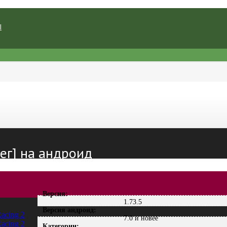
Ы
нег] на андроид
Версия:
1.73.5
Версия андроид:
7.0 и новее
Категории: