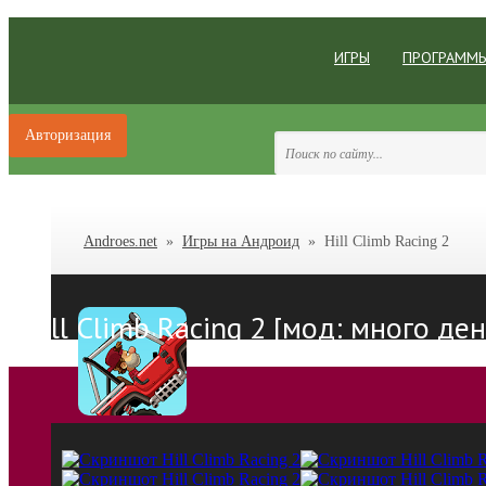
ИГРЫ
ПРОГРАММ
Авторизация
Androes.net
»
Игры на Андроид
» Hill Climb Racing 2
Hill Climb Racing 2 [мод: много де