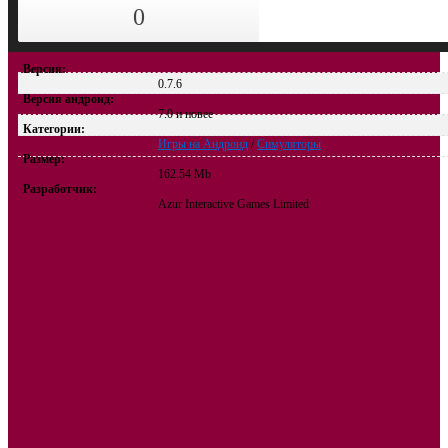
0
Версия:
0.7.6
Версия андроид:
7.0 и новее
Категории:
Игры на Андроид
/
Симуляторы
Размер:
162.54 Mb
Разработчик:
Azur Interactive Games Limited