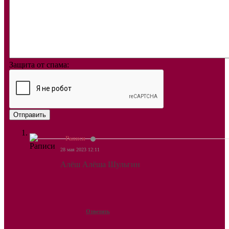
Защита от спама:
Отправить
Раписи
28 мая 2023 12:11
Алёш Алёша Шульгин
Ответить