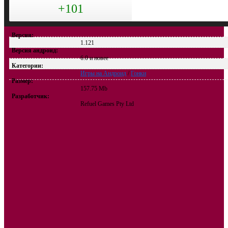
+101
Версия:
1.121
Версия андроид:
6.0 и новее
Категории:
Игры на Андроид
/
Гонки
Размер:
157.75 Mb
Разработчик:
Refuel Games Pty Ltd