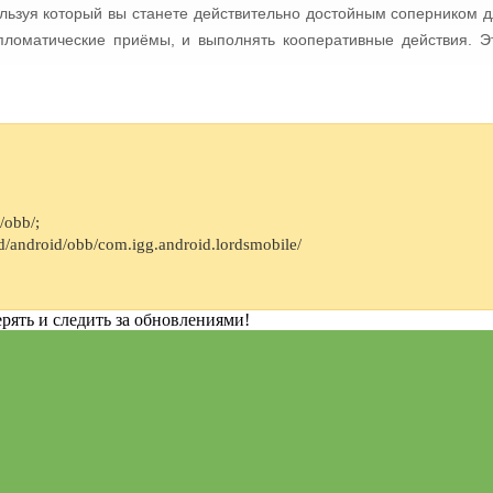
льзуя который вы станете действительно достойным соперником д
ипломатические приёмы, и выполнять кооперативные действия. 
/obb/;
d/android/obb/com.igg.android.lordsmobile/
рять и следить за обновлениями!