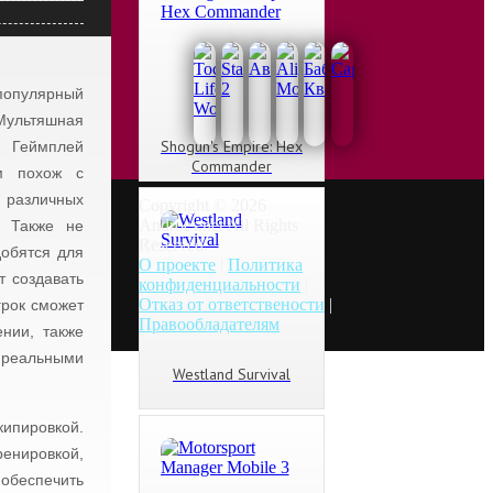
популярный
Мультяшная
Shogun's Empire: Hex
. Геймплей
Commander
м похож с
различных
Copyright © 2026
Androes.net All Rights
. Также не
Reserved.
добятся для
О проекте
|
Политика
т создавать
конфиденциальности
|
Отказ от ответствености
|
грок сможет
Правообладателям
нии, также
 реальными
Westland Survival
кипировкой.
ренировкой,
 обеспечить