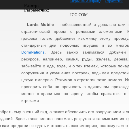
Игры на Андроид
/
Стратегии
Размер:
Разработчик:
IGG.COM
Lords Mobile
– небезызвестный и довольно-таки 
стратегический проект с ролевыми элементами. 
графика только добавляет изюминку этому проекту
стандартный для подобных игрушек и во много
DomiNations
. Здесь важно заниматься добычей 
ресурсов, например, камня, руды, железа, дерева
забывайте о еде, воде, и о тех итемах, которые пона
сооружения и улучшения построек, ведь вам предстои
целую империю. Режимов в стратегии тоже немало. И
проверить себя на прочность в одиночном прохожде
можно отправиться на арену, чтобы сражаться с
игроками.
обрать ему внешний вид, а также обеспечить его вооружением и э
зданий. Здесь также можно нанимать рекрутов и заниматься их т
о вам предстоит создать и отвоевать всю империю, поэтому важно