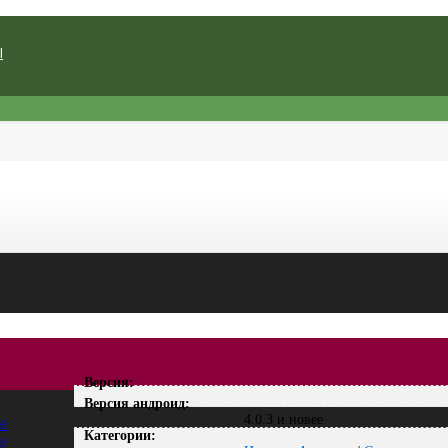
Ы
Версия:
Версия андроид:
4.0.3 и новее
Категории: