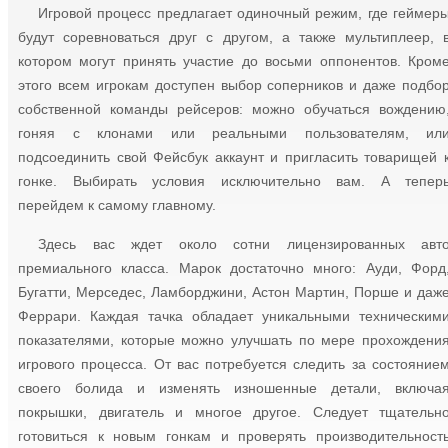
Игровой процесс предлагает одиночный режим, где геймер
будут соревноваться друг с другом, а также мультиплеер, 
котором могут принять участие до восьми оппонентов. Кром
этого всем игрокам доступен выбор соперников и даже подбо
собственной команды рейсеров: можно обучаться вождению
гоняя с клонами или реальными пользователям, ил
подсоединить свой Фейсбук аккаунт и пригласить товарищей 
гонке. Выбирать условия исключительно вам. А тепер
перейдем к самому главному.
Здесь вас ждет около сотни лицензированных авт
премиального класса. Марок достаточно много: Ауди, Форд
Бугатти, Мерседес, Ламборджини, Астон Мартин, Порше и даж
Феррари. Каждая тачка обладает уникальными техническим
показателями, которые можно улучшать по мере прохождени
игрового процесса. От вас потребуется следить за состояние
своего болида и изменять изношенные детали, включа
покрышки, двигатель и многое другое. Следует тщательн
готовиться к новым гонкам и проверять производительност