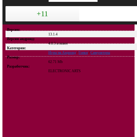
+11
Версия:
13.1.4
Версия андроид:
4.0.3 и новее
Категории:
Игры на Андроид
/
Гонки
/
Симуляторы
Размер:
62.71 Mb
Разработчик:
ELECTRONIC ARTS