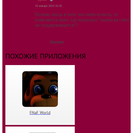
26 января 2019 16:45
Почему когда я хочу что-либо купить, то
появляется окно, где написано "выписка счета
не поддерживается"?
Ответить
ПОХОЖИЕ ПРИЛОЖЕНИЯ
FNaF World