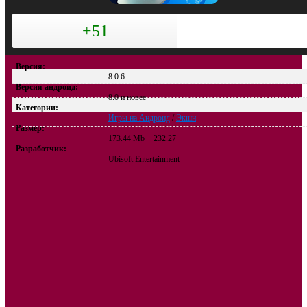
+51
Версия:
8.0.6
Версия андроид:
8.0 и новее
Категории:
Игры на Андроид
/
Экшн
Размер:
173.44 Mb + 232.27
Разработчик:
Ubisoft Entertainment