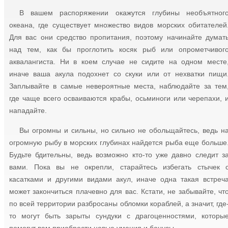
В вашем распоряжении окажутся глубины необъятног
океана, где существует множество видов морских обитателей
Для вас они средство пропитания, поэтому начинайте думат
над тем, как бы проглотить косяк рыб или опрометчивог
аквалангиста. Ни в коем случае не сидите на одном месте
иначе ваша акула подохнет со скуки или от нехватки пищи
Заплывайте в самые невероятные места, наблюдайте за тем
где чаще всего осваиваются крабы, осьминоги или черепахи, 
нападайте.
Вы огромны и сильны, но сильно не обольщайтесь, ведь н
огромную рыбу в морских глубинах найдется рыба еще больше
Будьте бдительны, ведь возможно кто-то уже давно следит з
вами. Пока вы не окрепли, старайтесь избегать стычек 
касатками и другими видами акул, иначе одна такая встреч
может закончиться плачевно для вас. Кстати, не забывайте, чт
по всей территории разбросаны обломки кораблей, а значит, где
то могут быть зарыты сундуки с драгоценностями, которы