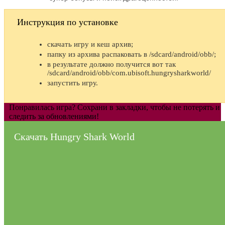
Инструкция по установке
скачать игру и кеш архив;
папку из архива распаковать в /sdcard/android/obb/;
в результате должно получится вот так
/sdcard/android/obb/com.ubisoft.hungrysharkworld/
запустить игру.
Понравилась игра? Сохрани в закладки, чтобы не потерять и
следить за обновлениями!
Скачать Hungry Shark World